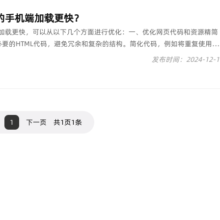
的手机端加载更快？
加载更快，可以从以下几个方面进行优化：一、优化网页代码和资源精简
不必要的HTML代码，避免冗余和复杂的结构。简化代码，例如将重复使用的
取到外部文件中。整合CSS和JavaScript···
发布时间：2024-12-1
1
下一页
共1页1条