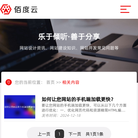
乐于倾听·善于分享
网站设计资讯、网站建设知识、网站开发常见问题等
您的当前位置：
首页
>>
相关内容
如何让您网站的手机端加载更快？
要让您网站的手机端加载更快，可以从以下几个方面
进行优化：一、优化网页代码和资源精简HTML编
码：删除不必要的HTML代码，避免冗余和复杂的结
发布时间：2024-12-18
构。简化代码，例如将重复使用的样式或脚本代码合
并或提取到外部文件中。整合CSS和JavaScript···
上一页
1
下一页
共1页1条