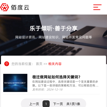
乐于倾听·善于分享
网站设计资讯、网站建设知识、网站开发常见问题等
您的当前位置：
首页
>>
相关内容
宿迁做网站如何选择关键词？
在网站建设过程中，选择关键词是一个至关重要的步
骤。以下是一些详细的策略和方法，可以帮助您有效
地选择关键词：一、明确目标与受众了解目标受众：
发布时间：2024-12-18
通过市场调研、用户画像构建等方式，深入了解目标
受众的需求、兴趣及搜索习惯。分析受众的职业、年
龄、地域等···
上一页
1
下一页
共1页1条