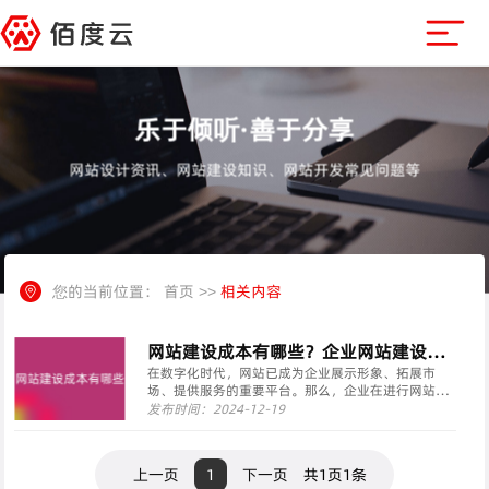
乐于倾听·善于分享
网站设计资讯、网站建设知识、网站开发常见问题等
您的当前位置：
首页
>>
相关内容
网站建设成本有哪些？企业网站建设费
用如何计算？
在数字化时代，网站已成为企业展示形象、拓展市
场、提供服务的重要平台。那么，企业在进行网站建
设时，会面临哪些建设成本呢？又如何合理计算这些
发布时间：2024-12-19
费用呢？本文将为您详细解析。 我们来了解一下网站
建设的主要成本构成。一般来说，网站建设的成本主
要包括以下···
上一页
1
下一页
共1页1条