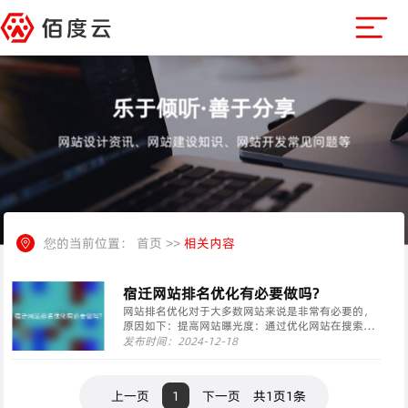
乐于倾听·善于分享
网站设计资讯、网站建设知识、网站开发常见问题等
您的当前位置：
首页
>>
相关内容
宿迁网站排名优化有必要做吗?
网站排名优化对于大多数网站来说是非常有必要的，
原因如下：提高网站曝光度：通过优化网站在搜索引
擎中的排名，可以使网站在相关搜索结果中更容易被
发布时间：2024-12-18
用户找到，从而增加网站的曝光度和知名度。增加网
站流量：搜索引擎是用户获取信息的主要渠道之一。
当网站在搜···
上一页
1
下一页
共1页1条