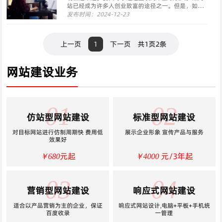
站已经成为许多人创业致富的途径之一。但是，如何
将一个网站变成一台“印钞机”呢？下面，我们将分享
发布时间：2024-12-23
五个关键步骤，帮助你构建一个既有吸引力又能盈利
的网站。 第一步：选择一个有利可图的市场定位 成
功的···
上一页
1
下一页
共1页2条
网站建设业务
01
02
仿站型网站建设
标准型网站建设
对目标网站进行仿制周期快 费用低
展示企业形象 宣传产品与服务
效果好
元起
元/3年起
￥680
￥4000
03
04
营销型网站建设
响应式网站建设
适合以产品营销为主的企业，保证
响应式网站设计,电脑+平板+手机统
百度收录
一管理