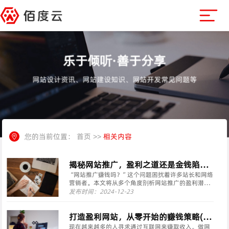
乐于倾听·善于分享
网站设计资讯、网站建设知识、网站开发常见问题等
您的当前位置：
首页
>>
相关内容
揭秘网站推广，盈利之道还是金钱陷
阱？(如何高效利用网络资源，实现网站
“网站推广赚钱吗？”这个问题困扰着许多站长和网络
营销者。本文将从多个角度剖析网站推广的盈利潜力
推广的盈利转化)
与风险，并探讨如何高效利用网络资源，实现网站推
发布时间：2024-12-23
广的盈利转化。 必须承认的是，网站推广本身并不直
接产生盈利。它更多的是一种手段，通过提高网站的
曝光率···
打造盈利网站，从零开始的赚钱策略(实
现网上财富增长的5个关键步骤)
现在越来越多的人寻求通过互联网来赚取收入。做网