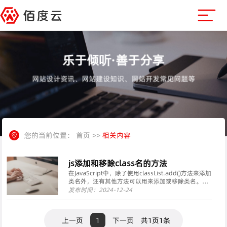
乐于倾听·善于分享
网站设计资讯、网站建设知识、网站开发常见问题等
您的当前位置：
首页
>>
相关内容
js添加和移除class名的方法
在JavaScript中，除了使用classList.add()方法来添加
类名外，还有其他方法可以用来添加或移除类名。以
下是一些常用的方法：添加类名使用 classList.add()
发布时间：2024-12-24
方法（推荐）：这是最直接和推荐的方法，因为它不
会干扰元···
上一页
1
下一页
共1页1条