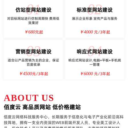
01
02
仿站型网站建设
标准型网站建设
对目标网站进行仿制周期快 费用低
展示企业形象 宣传产品与服务
效果好
元起
元/3年起
￥680
￥4000
03
04
营销型网站建设
响应式网站建设
适合以产品营销为主的企业，保证
响应式网站设计,电脑+平板+手机统
百度收录
一管理
元/3年起
元/3年起
￥4500
￥6000
ABOUT US
佰度云 高品质网站 低价格建站
佰度云网络科技服务中心，长期服务于信息化与电子产业化前沿高科
技阵地，拥有一支业内资深的WEB前端开发人员、专业美工设计人