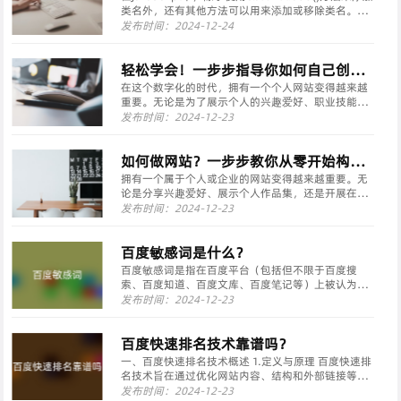
类名外，还有其他方法可以用来添加或移除类名。以
下是一些常用的方法：添加类名使用 classList.add()
发布时间：2024-12-24
方法（推荐）：这是最直接和推荐的方法，因为它不
会干扰元···
轻松学会！一步步指导你如何自己创建
一个网站(从零开始，打造你的网络空
在这个数字化的时代，拥有一个个人网站变得越来越
重要。无论是为了展示个人的兴趣爱好、职业技能还
间)
是创业项目，一个精心制作的网站可以大大提升你的
发布时间：2024-12-23
在线形象和影响力。那么，怎么自己创建一个网站
呢？本文将为你提供一份详细的指南。 第一步：明确
网站目的与···
如何做网站？一步步教你从零开始构建
个人网页(零基础也能轻松上手，打造属
拥有一个属于个人或企业的网站变得越来越重要。无
论是分享兴趣爱好、展示个人作品集，还是开展在线
于自己的网络空间)
业务，网站都能为你提供一个全天候展示和交流的平
发布时间：2024-12-23
台。如果你对如何搭建自己的网站感到好奇或困惑，
本文将一步步引导你了解网站建设的基本流程，让你
即使是零基···
百度敏感词是什么？
百度敏感词是指在百度平台（包括但不限于百度搜
索、百度知道、百度文库、百度笔记等）上被认为是
不适宜、不恰当或具有潜在风险的词汇。这些词汇可
发布时间：2024-12-23
能因为涉及违规内容、夸大宣传、虚假信息、迷信内
容、权威性及金融投资等方面而被限制使用。以下是
一些常见的百···
百度快速排名技术靠谱吗？
一、百度快速排名技术概述 1.定义与原理 百度快速排
名技术旨在通过优化网站内容、结构和外部链接等多
维度因素，迅速提升网站在百度搜索结果中的排名。
发布时间：2024-12-23