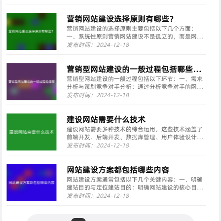
其核心原理包括模拟用户点击行为、关键词优化、内
部链接优化和外部高质量链接建设。 2.技术实现手段
···
营销网站建设选择原则有哪些？
营销网站建设的选择原则主要包括以下几个方面：
一、系统性原则营销网站建设不是孤立的，而是网络
营销策略的基本组成部分。因此，在网站策划和建设
发布时间：2024-12-18
过程中，应该用系统的、整体的观念来看待企业网
站。这包括对企业文化、企业机构和管理相关信息的
深入了解，以及···
营销型网站建设的一般过程包括哪些环
节?
营销型网站建设的一般过程包括以下环节：一、需求
分析与策划竞争对手分析：通过分析竞争对手的网
站，确定营销目标及目标用户争夺范围，使营销过程
发布时间：2024-12-18
更具针对性。关键词规划：分析目标用户的搜索习惯
和关键词需求量，确定重点争夺的关键词范围，以提
高营销效果。···
建设网站需要什么技术
建设网站需要多种技术的综合运用，这些技术涵盖了
前端开发、后端开发、数据库管理、用户体验设计、
安全性等多个方面。以下是对这些技术的详细解释：
发布时间：2024-12-18
一、前端开发技术前端开发技术主要负责构建用户直
接交互的界面部分，包括：HTML（超文本标记语
言）：用于···
网站建设方案都包括哪些内容
网站建设方案通常包括以下几个关键内容：一、明确
建站目的与定位建站目的：明确网站建设的核心目
标，如提升品牌形象、拓展市场、提供在线服务等。
发布时间：2024-12-18
网站定位：根据企业特点、行业特性及用户需求，确
定网站的类型、风格、功能及内容方向。二、网站结
构规划栏目设···