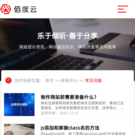
乐于倾听·善于分享
网站设计资讯、网站建设知识、网站开发常见问题等
您的当前位置：
首页
>>
新闻中心
>>
常见问题
制作网站前需要准备什么？
域名注册做网站前先要把域名注册购买好，要自己注
册域名，这样域名管理权在自己手里，这样放心，注
册域名可以去阿里云，腾讯云等平台购买，域名注册
发布时间：2024-12-31
要实名认证，要注册好记对网站有用的域名。网站资
料网站上放的内容资料提前准备好，网站上放的文章
要自己编辑···
js添加和移除class名的方法
在JavaScript中，除了使用classList.add()方法来添加