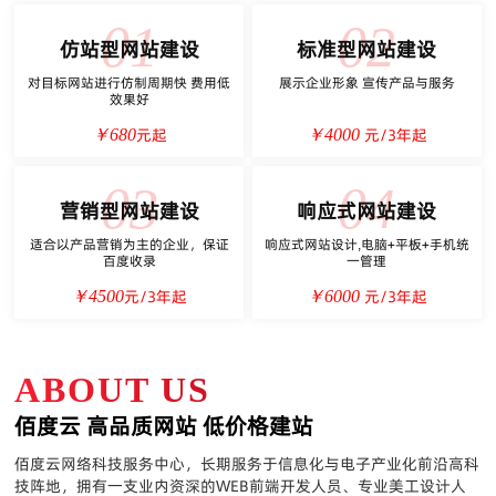
01
02
仿站型网站建设
标准型网站建设
对目标网站进行仿制周期快 费用低
展示企业形象 宣传产品与服务
效果好
元起
元/3年起
￥680
￥4000
03
04
营销型网站建设
响应式网站建设
适合以产品营销为主的企业，保证
响应式网站设计,电脑+平板+手机统
百度收录
一管理
元/3年起
元/3年起
￥4500
￥6000
ABOUT US
佰度云 高品质网站 低价格建站
佰度云网络科技服务中心，长期服务于信息化与电子产业化前沿高科
技阵地，拥有一支业内资深的WEB前端开发人员、专业美工设计人