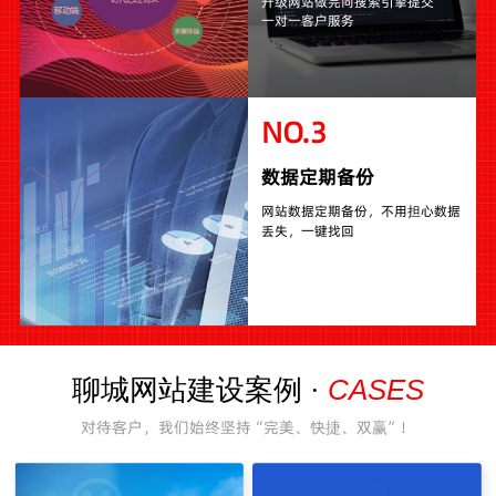
升级网站做完向搜索引擎提交
一对一客户服务
NO.3
数据定期备份
网站数据定期备份，不用担心数据
丢失，一键找回
CASES
聊城网站建设案例 ·
对待客户，我们始终坚持“完美、快捷、双赢”！