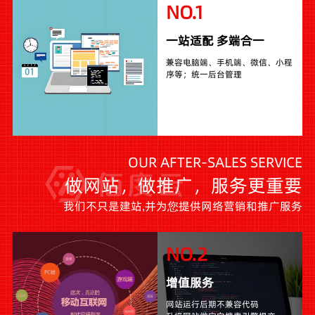
NO.1
一站适配 多端合一
兼容电脑端、手机端、微信、小程
序等；统一后台管理
OUR AFTER-SALES SERVICE
做网站，做推广，服务更重要
我们不只是建站,并为您提供网络营销和推广服务
NO.2
增值服务
网站运行后期不兼容代码