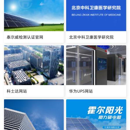
泰尔威检测认证官网
北京中科卫康医学研究院
科士达网站
华为UPS网站