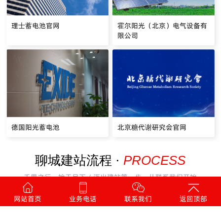
理士蓄电池官网
霍尔阳光（北京）电气设备有
限公司
德国阳光蓄电池
北京糖代谢研究会官网
PROCESS
聊城建站流程 ·
千里之行，始于足下 / 迈出建站第一步，从联系我们开始
网站首页
业务电话
联系我们
返回顶部