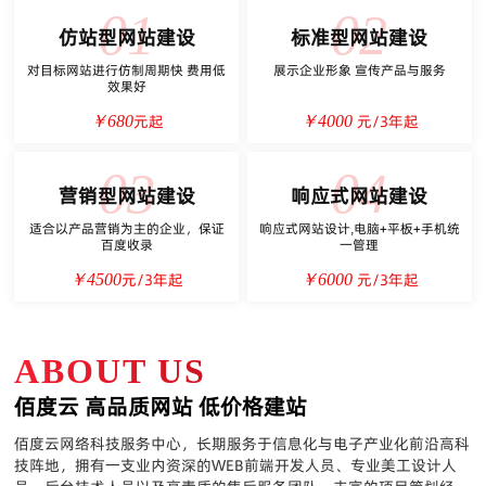
01
02
仿站型网站建设
标准型网站建设
对目标网站进行仿制周期快 费用低
展示企业形象 宣传产品与服务
效果好
元起
元/3年起
￥680
￥4000
03
04
营销型网站建设
响应式网站建设
适合以产品营销为主的企业，保证
响应式网站设计,电脑+平板+手机统
百度收录
一管理
元/3年起
元/3年起
￥4500
￥6000
ABOUT US
佰度云 高品质网站 低价格建站
佰度云网络科技服务中心，长期服务于信息化与电子产业化前沿高科
技阵地，拥有一支业内资深的WEB前端开发人员、专业美工设计人