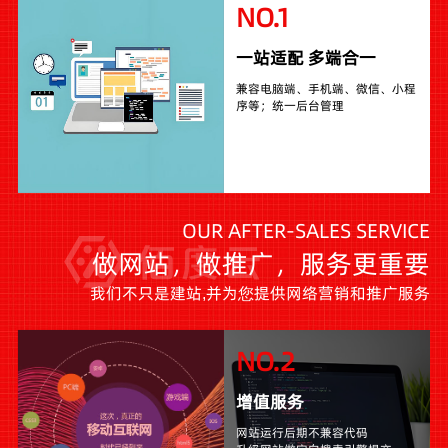
NO.1
一站适配 多端合一
兼容电脑端、手机端、微信、小程
序等；统一后台管理
OUR AFTER-SALES SERVICE
做网站，做推广，服务更重要
我们不只是建站,并为您提供网络营销和推广服务
NO.2
增值服务
网站运行后期不兼容代码