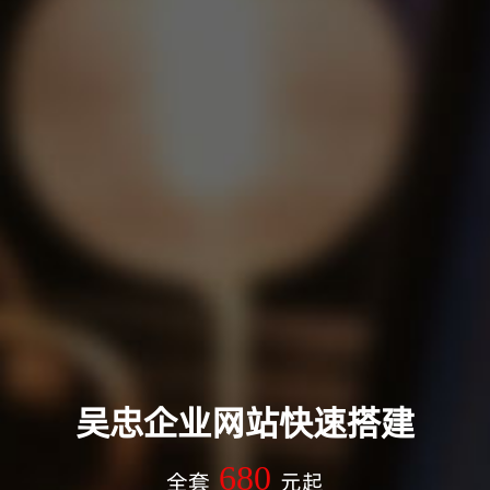
吴忠企业网站快速搭建
680
全套
元起