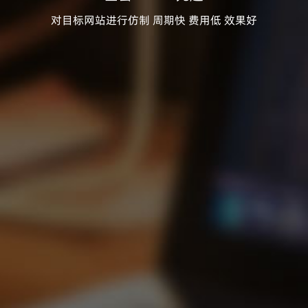
对目标网站进行仿制 周期快 费用低 效果好