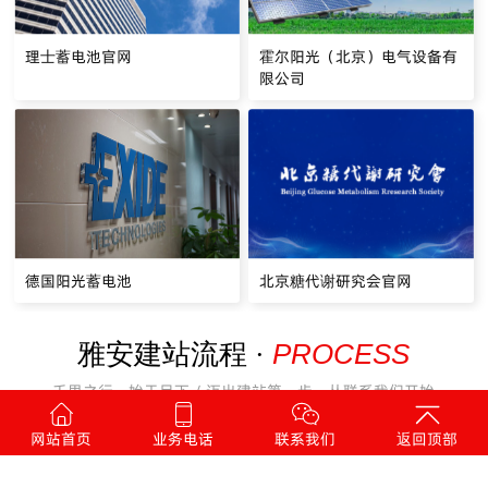
理士蓄电池官网
霍尔阳光（北京）电气设备有
限公司
德国阳光蓄电池
北京糖代谢研究会官网
PROCESS
雅安建站流程 ·
千里之行，始于足下 / 迈出建站第一步，从联系我们开始
网站首页
业务电话
联系我们
返回顶部