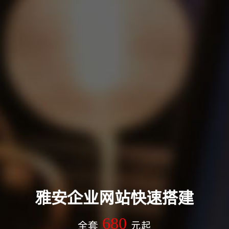
雅安企业网站快速搭建
680
全套
元起