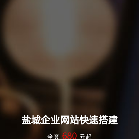
盐城企业网站快速搭建
680
全套
元起