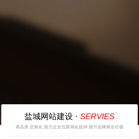
SERVIES
盐城网站建设 ·
高品质 定制化 助力企业互联网化延伸 提升品牌商业价值