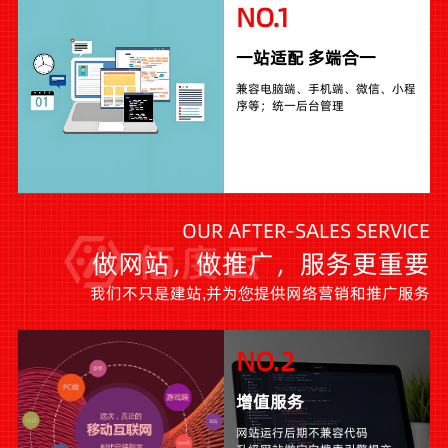
NO.1
一站适配 多端合一
兼容电脑端、手机端、微信、小程
序等；统一后台管理
OUR AFTER-SALES SERVICE
做网站，做推广，服务更重要
我们不只是建站,并为您提供网络营销和推广服务
NO.2
增值服务
网站运行后期不兼容代码