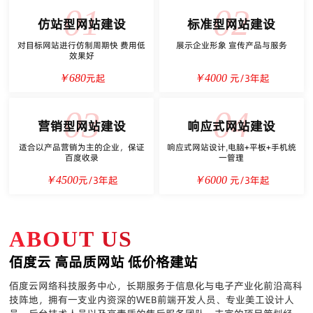
01
02
仿站型网站建设
标准型网站建设
对目标网站进行仿制周期快 费用低
展示企业形象 宣传产品与服务
效果好
元起
元/3年起
￥680
￥4000
03
04
营销型网站建设
响应式网站建设
适合以产品营销为主的企业，保证
响应式网站设计,电脑+平板+手机统
百度收录
一管理
元/3年起
元/3年起
￥4500
￥6000
ABOUT US
佰度云 高品质网站 低价格建站
佰度云网络科技服务中心，长期服务于信息化与电子产业化前沿高科
技阵地，拥有一支业内资深的WEB前端开发人员、专业美工设计人