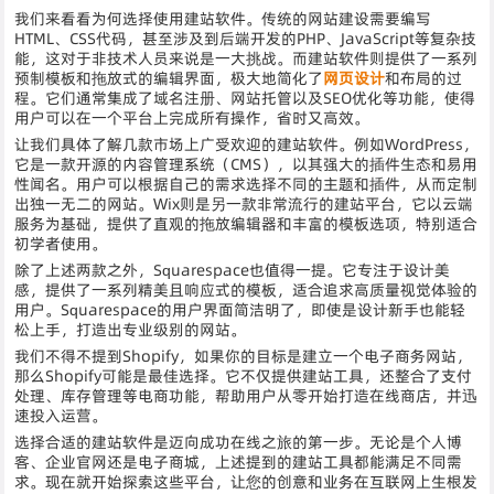
我们来看看为何选择使用建站软件。传统的网站建设需要编写
HTML、CSS代码，甚至涉及到后端开发的PHP、JavaScript等复杂技
能，这对于非技术人员来说是一大挑战。而建站软件则提供了一系列
预制模板和拖放式的编辑界面，极大地简化了
网页设计
和布局的过
程。它们通常集成了域名注册、网站托管以及SEO优化等功能，使得
用户可以在一个平台上完成所有操作，省时又高效。
让我们具体了解几款市场上广受欢迎的建站软件。例如WordPress，
它是一款开源的内容管理系统（CMS），以其强大的插件生态和易用
性闻名。用户可以根据自己的需求选择不同的主题和插件，从而定制
出独一无二的网站。Wix则是另一款非常流行的建站平台，它以云端
服务为基础，提供了直观的拖放编辑器和丰富的模板选项，特别适合
初学者使用。
除了上述两款之外，Squarespace也值得一提。它专注于设计美
感，提供了一系列精美且响应式的模板，适合追求高质量视觉体验的
用户。Squarespace的用户界面简洁明了，即使是设计新手也能轻
松上手，打造出专业级别的网站。
我们不得不提到Shopify，如果你的目标是建立一个电子商务网站，
那么Shopify可能是最佳选择。它不仅提供建站工具，还整合了支付
处理、库存管理等电商功能，帮助用户从零开始打造在线商店，并迅
速投入运营。
选择合适的建站软件是迈向成功在线之旅的第一步。无论是个人博
客、企业官网还是电子商城，上述提到的建站工具都能满足不同需
求。现在就开始探索这些平台，让您的创意和业务在互联网上生根发