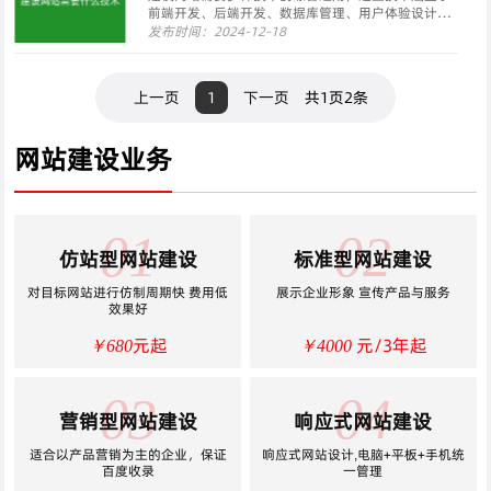
前端开发、后端开发、数据库管理、用户体验设计、
安全性等多个方面。以下是对这些技术的详细解释：
发布时间：2024-12-18
一、前端开发技术前端开发技术主要负责构建用户直
接交互的界面部分，包括：HTML（超文本标记语
言）：用于···
上一页
1
下一页
共1页2条
网站建设业务
01
02
仿站型网站建设
标准型网站建设
对目标网站进行仿制周期快 费用低
展示企业形象 宣传产品与服务
效果好
元起
元/3年起
￥680
￥4000
03
04
营销型网站建设
响应式网站建设
适合以产品营销为主的企业，保证
响应式网站设计,电脑+平板+手机统
百度收录
一管理