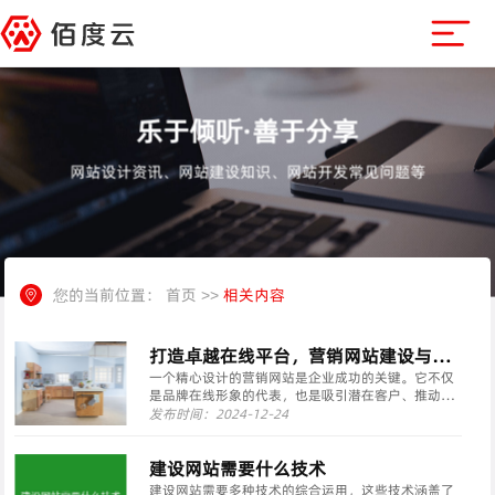
乐于倾听·善于分享
网站设计资讯、网站建设知识、网站开发常见问题等
您的当前位置：
首页
>>
相关内容
打造卓越在线平台，营销网站建设与开
发指南(从理念到现实——构建高效能营
一个精心设计的营销网站是企业成功的关键。它不仅
是品牌在线形象的代表，也是吸引潜在客户、推动销
销网站的完整旅程)
售和建立市场地位的重要工具。本文将深入探讨如何
发布时间：2024-12-24
通过专业的网站建设与开发策略，打造出既吸引人又
高效的营销平台。 理解目标受众 了解您的目标受众是
至关重···
建设网站需要什么技术
建设网站需要多种技术的综合运用，这些技术涵盖了