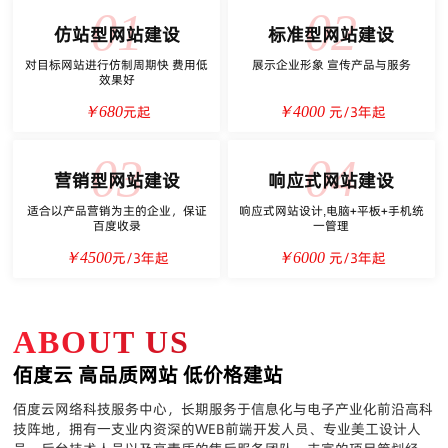
01
02
仿站型网站建设
标准型网站建设
对目标网站进行仿制周期快 费用低
展示企业形象 宣传产品与服务
效果好
元起
元/3年起
￥680
￥4000
03
04
营销型网站建设
响应式网站建设
适合以产品营销为主的企业，保证
响应式网站设计,电脑+平板+手机统
百度收录
一管理
元/3年起
元/3年起
￥4500
￥6000
ABOUT US
佰度云 高品质网站 低价格建站
佰度云网络科技服务中心，长期服务于信息化与电子产业化前沿高科
技阵地，拥有一支业内资深的WEB前端开发人员、专业美工设计人