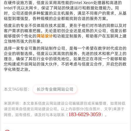
在硬件设施方面，佰度云采用高性能的Intel Xeon处理器和高速的
Intel千兆以太网卡，保证了网站的快速运行和数据处理能力。同
时，公司还提供多种配置的云主机服务，满足不同客户的需求，从基
础型到增强型，各种规模的企业都能找到合适的服务方案。
佰度云的专业不仅体现在技术层面，更在于他们对市场的洞察以及对
客户需求的精准把握。无论是初创企业还是成熟的大公司，佰度云都
能够提供个性化的
网站设计
和功能定制服务，帮助客户在互联网上建
立独特而强大的形象。
选择一家专业可靠的网站制作公司，是每一个希望在数字时代成功的
企业的明智选择。佰度云以其高效的服务、先进的技术和客户至上的
理念，确保了其在行业中的领先地位。如果您正在寻找一个能够帮助
您构建或升级网站的强大伙伴，不妨考虑与佰度云合作，开启您的数
字化转型之旅。
本文TAG标签：
长沙专业做网站公司
来源声明：本文章系佰度云网站建设公司编辑原创或采编整理，如需转载
请注明来自佰度云网站建设公司。以上内容部分(包含图片、文字)来源于
183-6029-3059
网络，如有侵权，请及时与本站联系（
）。