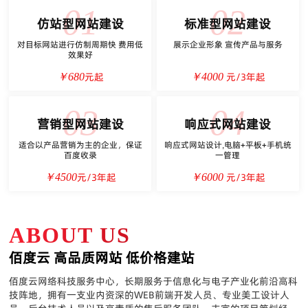
01
02
仿站型网站建设
标准型网站建设
对目标网站进行仿制周期快 费用低
展示企业形象 宣传产品与服务
效果好
元起
元/3年起
￥680
￥4000
03
04
营销型网站建设
响应式网站建设
适合以产品营销为主的企业，保证
响应式网站设计,电脑+平板+手机统
百度收录
一管理
元/3年起
元/3年起
￥4500
￥6000
ABOUT US
佰度云 高品质网站 低价格建站
佰度云网络科技服务中心，长期服务于信息化与电子产业化前沿高科
技阵地，拥有一支业内资深的WEB前端开发人员、专业美工设计人