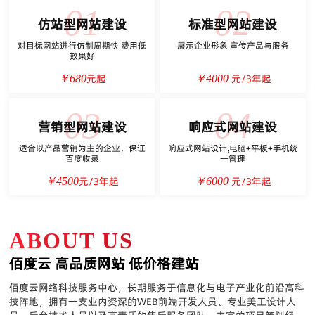
01
02
仿站型网站建设
标准型网站建设
对目标网站进行仿制周期快 费用低
展示企业形象 宣传产品与服务
效果好
元起
元/3年起
￥680
￥4000
03
04
营销型网站建设
响应式网站建设
适合以产品营销为主的企业，保证
响应式网站设计,电脑+平板+手机统
百度收录
一管理
元/3年起
元/3年起
￥4500
￥6000
ABOUT US
佰度云 高品质网站 低价格建站
佰度云网络科技服务中心，长期服务于信息化与电子产业化前沿高科
技阵地，拥有一支业内资深的WEB前端开发人员、专业美工设计人