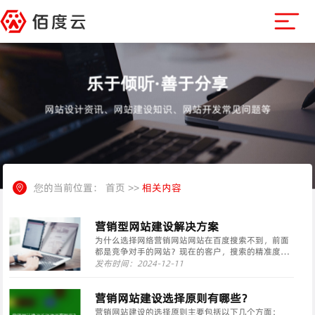
乐于倾听·善于分享
网站设计资讯、网站建设知识、网站开发常见问题等
您的当前位置：
首页
>>
相关内容
营销型网站建设解决方案
为什么选择网络营销网站网站在百度搜索不到，前面
都是竞争对手的网站？现在的客户，搜索的精准度的
范围越来越小，有没有一个产品能让我抓住这些客户
发布时间：2024-12-11
的？百度竞价费用高我们不怕因为有订单，但订单量
还是太少，有没有产品能帮我提高订单量？线下没品
牌，公司没···
营销网站建设选择原则有哪些？
营销网站建设的选择原则主要包括以下几个方面：